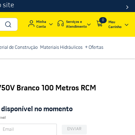
 site
0
Serviços e
Minha
Atendimento
Conta
rial de Construção
Materiais Hidráulicos
+ Ofertas
750V Branco 100 Metros RCM
á disponível no momento
ível
ENVIAR