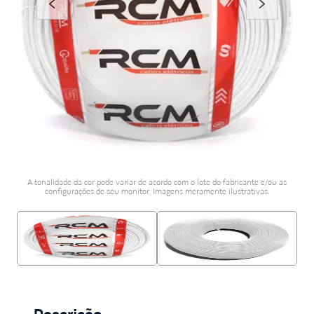
porcelanato acetina
10
º
A tonalidade da cor pode variar de acordo com o lote do fabricante e/ou as
configurações de seu monitor. Imagens meramente ilustrativas.