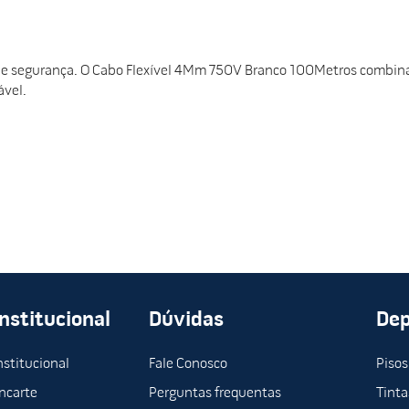
e e segurança. O Cabo Flexível 4Mm 750V Branco 100Metros combina 
ável.
Institucional
Dúvidas
De
nstitucional
Fale Conosco
Pisos
ncarte
Perguntas frequentas
Tinta