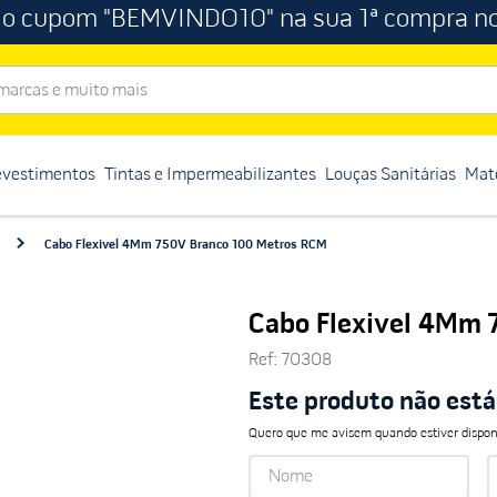
 o cupom "BEMVINDO10" na sua 1ª compra no
rcas e muito mais
evestimentos
Tintas e Impermeabilizantes
Louças Sanitárias
Mate
Cabo Flexivel 4Mm 750V Branco 100 Metros RCM
Cabo Flexivel 4Mm 
Ref
:
70308
Este produto não est
Quero que me avisem quando estiver dispon