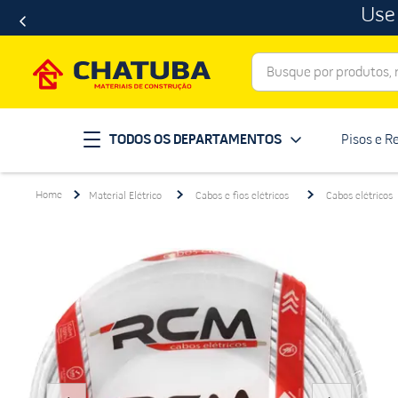
Use
Busque por produtos, ma
Termos mais buscados
TODOS OS DEPARTAMENTOS
Pisos e R
porcelanato
1
º
telha
2
º
Material Elétrico
Cabos e fios elétricos
Cabos elétricos
revestimento
3
º
porta
4
º
tinta
5
º
massa corrida
6
º
chuveiro
7
º
vaso sanitário
8
º
telhas
9
º