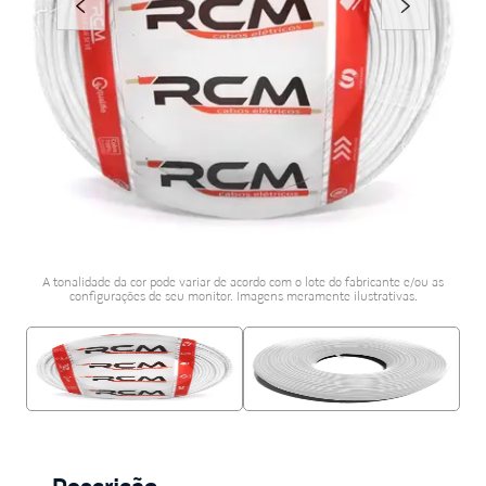
porcelanato acetina
10
º
A tonalidade da cor pode variar de acordo com o lote do fabricante e/ou as
configurações de seu monitor. Imagens meramente ilustrativas.