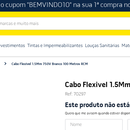
 o cupom "BEMVINDO10" na sua 1ª compra no
rcas e muito mais
evestimentos
Tintas e Impermeabilizantes
Louças Sanitárias
Mate
Cabo Flexivel 1.5Mm 750V Branco 100 Metros RCM
Cabo Flexivel 1.5M
Ref
:
70297
Este produto não est
Quero que me avisem quando estiver dispon