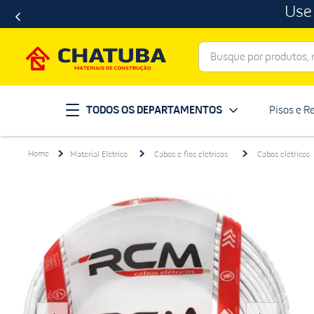
Use
Busque por produtos, ma
Termos mais buscados
TODOS OS DEPARTAMENTOS
Pisos e R
porcelanato
1
º
telha
2
º
Material Elétrico
Cabos e fios elétricos
Cabos elétricos
revestimento
3
º
porta
4
º
tinta
5
º
massa corrida
6
º
chuveiro
7
º
vaso sanitário
8
º
telhas
9
º