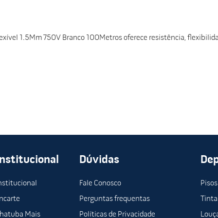
lexível 1.5Mm 750V Branco 100Metros oferece resistência, flexibilidad
Institucional
Dúvidas
De
nstitucional
Fale Conosco
Pisos
ncarte
Perguntas frequentas
Tinta
hatuba Mais
Políticas de Privacidade
Louça