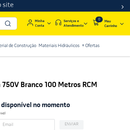
 site
0
Serviços e
Minha
Atendimento
Conta
rial de Construção
Materiais Hidráulicos
+ Ofertas
m 750V Branco 100 Metros RCM
á disponível no momento
ível
ENVIAR