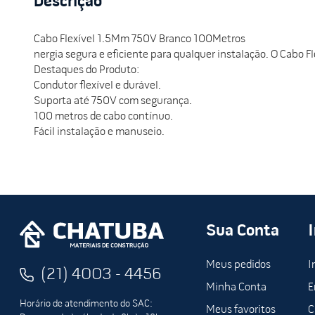
Descrição
Cabo Flexível 1.5Mm 750V Branco 100Metros
nergia segura e eficiente para qualquer instalação. O Cabo F
Destaques do Produto:
Condutor flexível e durável.
Suporta até 750V com segurança.
100 metros de cabo contínuo.
Fácil instalação e manuseio.
Sua Conta
Meus pedidos
I
(21) 4003 - 4456
Minha Conta
E
Horário de atendimento do SAC:
Meus favoritos
C