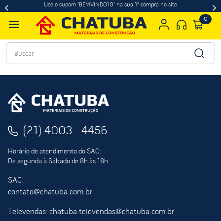
Use o cupom "BEMVINDO10" na sua 1ª compra no site
0
Buscar
(21) 4003 - 4456
Horário de atendimento do SAC:
De segunda à Sábado de 8h às 18h.
SAC:
contato@chatuba.com.br
Televendas: chatuba.televendas@chatuba.com.br