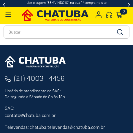
Use o cupom "BEMVINDO10" na sua 1ª compra no site
0
Buscar
(21) 4003 - 4456
Horário de atendimento do SAC:
De segunda à Sábado de 8h às 18h.
SAC:
contato@chatuba.com.br
Televendas: chatuba.televendas@chatuba.com.br