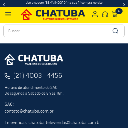
Use o cupom "BEMVINDO10" na sua 1ª compra no site
0
Buscar
(21) 4003 - 4456
Horário de atendimento do SAC:
De segunda à Sábado de 8h às 18h.
SAC:
contato@chatuba.com.br
Televendas: chatuba.televendas@chatuba.com.br