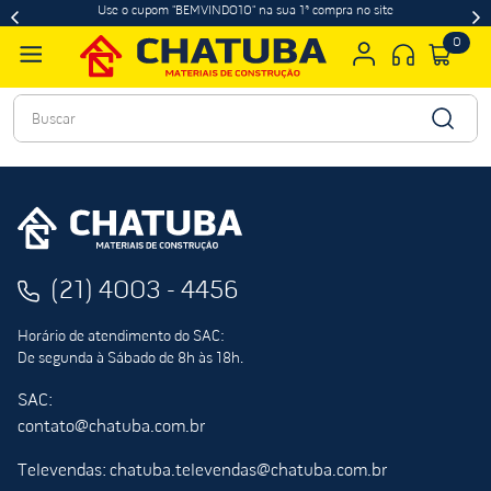
Use o cupom "BEMVINDO10" na sua 1ª compra no site
0
Buscar
(21) 4003 - 4456
Horário de atendimento do SAC:
De segunda à Sábado de 8h às 18h.
SAC:
contato@chatuba.com.br
Televendas: chatuba.televendas@chatuba.com.br