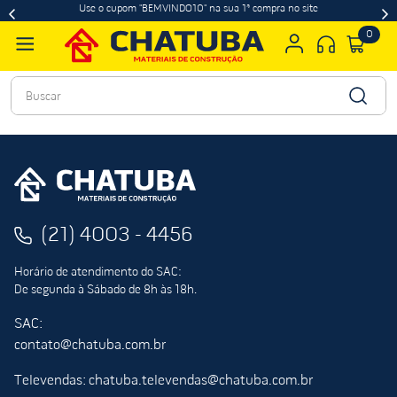
Use o cupom "BEMVINDO10" na sua 1ª compra no site
0
Buscar
(21) 4003 - 4456
Horário de atendimento do SAC:
De segunda à Sábado de 8h às 18h.
SAC:
contato@chatuba.com.br
Televendas: chatuba.televendas@chatuba.com.br