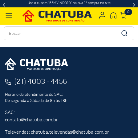
Use o cupom "BEMVINDO10" na sua 1ª compra no site
0
Buscar
(21) 4003 - 4456
Horário de atendimento do SAC:
De segunda à Sábado de 8h às 18h.
SAC:
contato@chatuba.com.br
Televendas: chatuba.televendas@chatuba.com.br