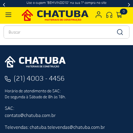
Use o cupom "BEMVINDO10" na sua 1ª compra no site
0
Buscar
(21) 4003 - 4456
Horário de atendimento do SAC:
De segunda à Sábado de 8h às 18h.
SAC:
contato@chatuba.com.br
Televendas: chatuba.televendas@chatuba.com.br