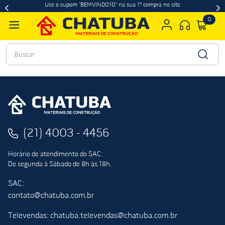
Use o cupom "BEMVINDO10" na sua 1ª compra no site
0
Buscar
(21) 4003 - 4456
Horário de atendimento do SAC:
De segunda à Sábado de 8h às 18h.
SAC:
contato@chatuba.com.br
Televendas: chatuba.televendas@chatuba.com.br