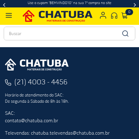
Use o cupom "BEMVINDO10" na sua 1ª compra no site
0
Buscar
(21) 4003 - 4456
Horário de atendimento do SAC:
De segunda à Sábado de 8h às 18h.
SAC:
contato@chatuba.com.br
Televendas: chatuba.televendas@chatuba.com.br