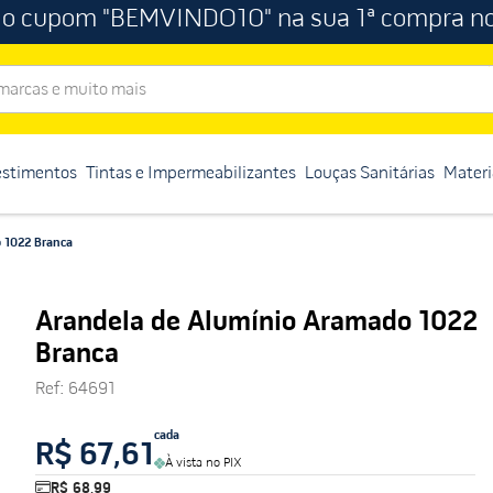
 o cupom "BEMVINDO10" na sua 1ª compra no
rcas e muito mais
estimentos
Tintas e Impermeabilizantes
Louças Sanitárias
Materi
 1022 Branca
Arandela de Alumínio Aramado 1022
Branca
Ref
:
64691
cada
R$ 67,61
À vista no PIX
R$ 68,99