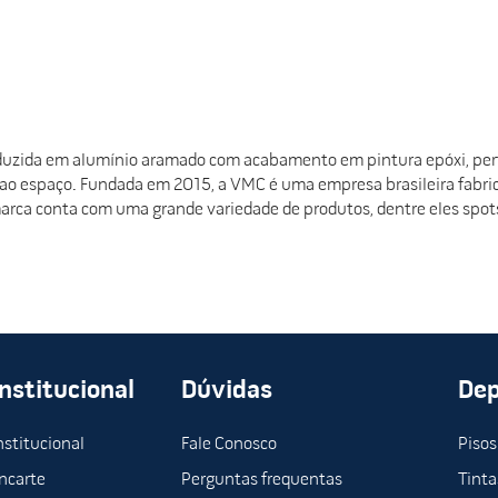
uzida em alumínio aramado com acabamento em pintura epóxi, perfe
 ao espaço. Fundada em 2015, a VMC é uma empresa brasileira fabric
arca conta com uma grande variedade de produtos, dentre eles spots
Institucional
Dúvidas
De
nstitucional
Fale Conosco
Pisos
ncarte
Perguntas frequentas
Tinta