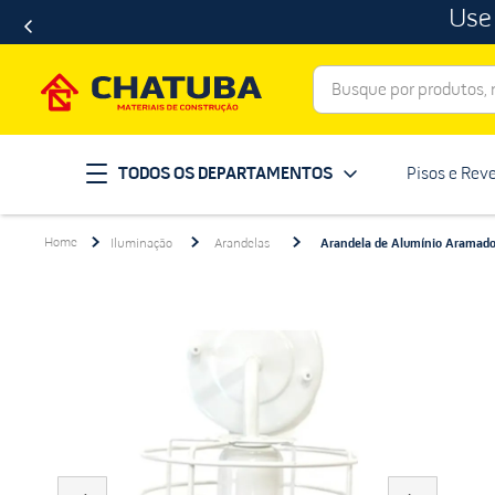
Use
Busque por produtos, ma
Termos mais buscados
TODOS OS DEPARTAMENTOS
Pisos e Rev
porcelanato
1
º
telha
2
º
Iluminação
Arandelas
Arandela de Alumínio Aramado
revestimento
3
º
porta
4
º
tinta
5
º
massa corrida
6
º
chuveiro
7
º
vaso sanitário
8
º
telhas
9
º