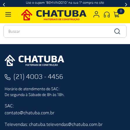
Use o cupom "BEMVINDO10" na sua 1ª compra no site
0
Buscar
(21) 4003 - 4456
Horário de atendimento do SAC:
De segunda à Sábado de 8h às 18h.
SAC:
contato@chatuba.com.br
Televendas: chatuba.televendas@chatuba.com.br