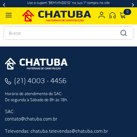
Use o cupom "BEMVINDO10" na sua 1ª compra no site
0
Buscar
(21) 4003 - 4456
Horário de atendimento do SAC:
De segunda à Sábado de 8h às 18h.
SAC:
contato@chatuba.com.br
Televendas: chatuba.televendas@chatuba.com.br