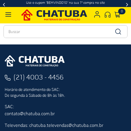
Use o cupom "BEMVINDO10" na sua 1ª compra no site
0
Buscar
(21) 4003 - 4456
Horário de atendimento do SAC:
De segunda à Sábado de 8h às 18h.
SAC:
contato@chatuba.com.br
Televendas: chatuba.televendas@chatuba.com.br