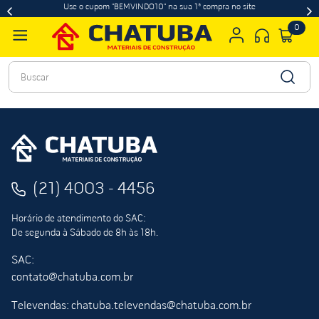
Use o cupom "BEMVINDO10" na sua 1ª compra no site
0
Buscar
(21) 4003 - 4456
Horário de atendimento do SAC:
De segunda à Sábado de 8h às 18h.
SAC:
contato@chatuba.com.br
Televendas: chatuba.televendas@chatuba.com.br