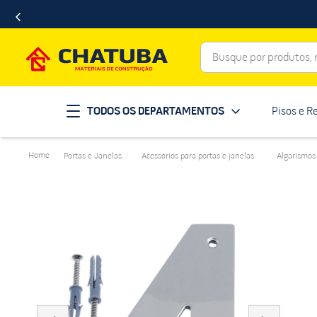
Busque por produtos, ma
Termos mais buscados
TODOS OS DEPARTAMENTOS
Pisos e R
porcelanato
1
º
telha
2
º
Portas e Janelas
Acessórios para portas e janelas
Algarismos
revestimento
3
º
porta
4
º
tinta
5
º
massa corrida
6
º
chuveiro
7
º
vaso sanitário
8
º
telhas
9
º