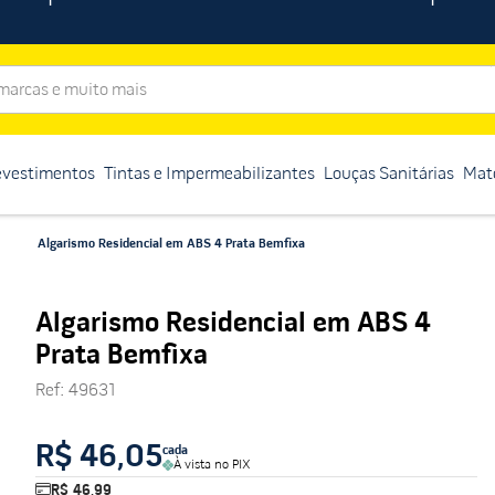
rcas e muito mais
evestimentos
Tintas e Impermeabilizantes
Louças Sanitárias
Mate
Algarismo Residencial em ABS 4 Prata Bemfixa
Algarismo Residencial em ABS 4
Prata Bemfixa
Ref
:
49631
R$ 46,05
cada
À vista no PIX
R$ 46,99