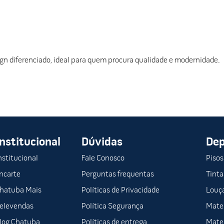
gn diferenciado, ideal para quem procura qualidade e modernidade.
Institucional
Dúvidas
De
nstitucional
Fale Conosco
Pisos
ncarte
Perguntas frequentas
Tinta
hatuba Mais
Políticas de Privacidade
Louça
elevendas
Política Segurança
Mater
log Chatuba
Políticas de entrega
Mater