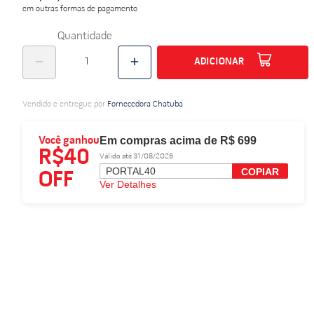
em outras formas de pagamento
do
Quantidade
ADICIONAR
Vendido e entregue por
Fornecedora Chatuba
Em compras acima de R$ 699
Você ganhou
R$40
Válido até 31/08/2026
PORTAL40
COPIAR
OFF
Ver Detalhes