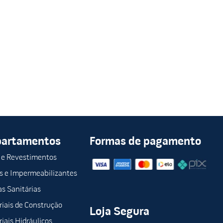
partamentos
Formas de pagamento
 e Revestimentos
s e Impermeabilizantes
s Sanitárias
iais de Construção
Loja Segura
iais Hidráulicos