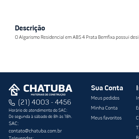
Descrição
O Algarismo Residencial em ABS 4 Prata Bemfixa possui desi
Sua Conta
Meus pedidos
I
(21) 4003 - 4456
Minha Conta
E
Horário de atendimento do SAC:
De segunda à sábado de 8h às 18h.
Meus favoritos
C
SAC:
T
contato@chatuba.com.br
B
Televendas: