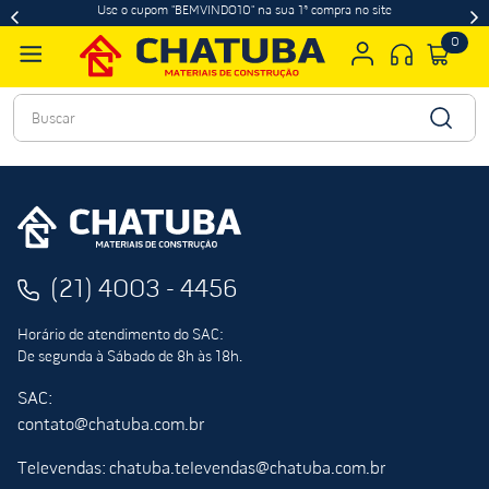
Use o cupom "BEMVINDO10" na sua 1ª compra no site
0
Buscar
(21) 4003 - 4456
Horário de atendimento do SAC:
De segunda à Sábado de 8h às 18h.
SAC:
contato@chatuba.com.br
Televendas: chatuba.televendas@chatuba.com.br