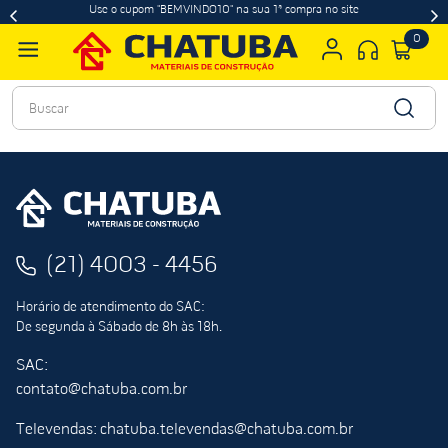
Use o cupom "BEMVINDO10" na sua 1ª compra no site
0
Buscar
(21) 4003 - 4456
Horário de atendimento do SAC:
De segunda à Sábado de 8h às 18h.
SAC:
contato@chatuba.com.br
Televendas: chatuba.televendas@chatuba.com.br