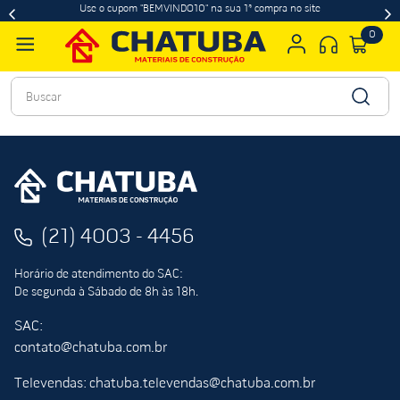
Use o cupom "BEMVINDO10" na sua 1ª compra no site
0
Buscar
(21) 4003 - 4456
Horário de atendimento do SAC:
De segunda à Sábado de 8h às 18h.
SAC:
contato@chatuba.com.br
Televendas: chatuba.televendas@chatuba.com.br