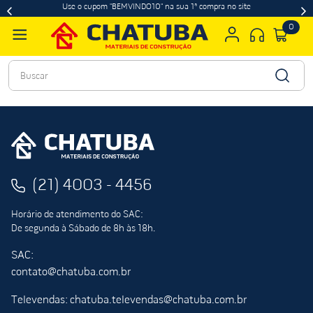
Use o cupom "BEMVINDO10" na sua 1ª compra no site
0
Buscar
(21) 4003 - 4456
Horário de atendimento do SAC:
De segunda à Sábado de 8h às 18h.
SAC:
contato@chatuba.com.br
Televendas: chatuba.televendas@chatuba.com.br