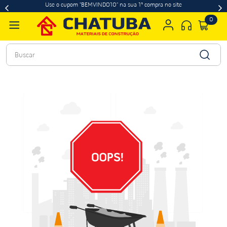
Use o cupom "BEMVINDO10" na sua 1ª compra no site
0
Buscar