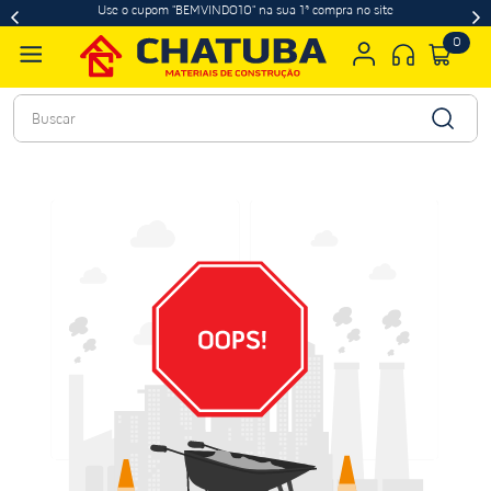
Use o cupom "BEMVINDO10" na sua 1ª compra no site
0
Buscar