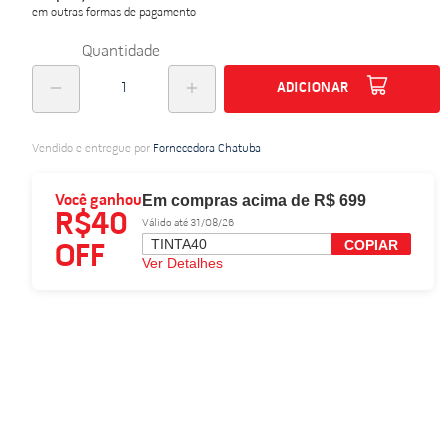
em outras formas de pagamento
Quantidade
ADICIONAR
Vendido e entregue por
Fornecedora Chatuba
Em compras acima de R$ 699
Você ganhou
R$40
Válido até 31/08/26
TINTA40
COPIAR
OFF
Ver Detalhes