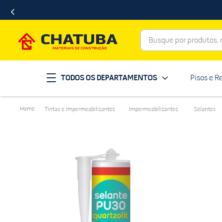
Busque por produtos, ma
Termos mais buscados
TODOS OS DEPARTAMENTOS
Pisos e R
porcelanato
1
º
telha
2
º
Tintas e Impermeabilizantes
Impermeabilizantes
Selantes
revestimento
3
º
porta
4
º
tinta
5
º
massa corrida
6
º
chuveiro
7
º
vaso sanitário
8
º
telhas
9
º