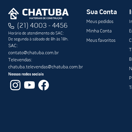
Sua Conta
Meus pedidos
I
(21) 4003 - 4456
Minha Conta
E
Horário de atendimento do SAC:
De segunda à sábado de 8h às 18h.
Meus favoritos
C
SAC:
T
contato@chatuba.com.br
B
Televendas:
chatuba.televendas@chatuba.com.br
N
Nossas redes sociais
P
T