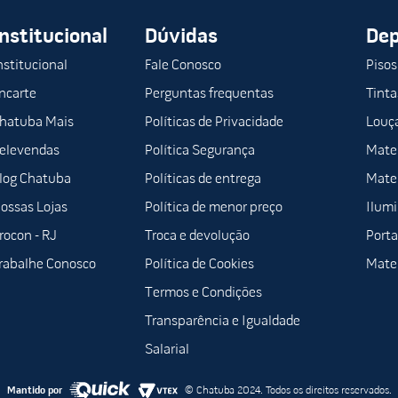
Institucional
Dúvidas
De
nstitucional
Fale Conosco
Pisos
ncarte
Perguntas frequentas
Tinta
hatuba Mais
Políticas de Privacidade
Louça
elevendas
Política Segurança
Mater
log Chatuba
Políticas de entrega
Mater
ossas Lojas
Política de menor preço
Ilum
rocon - RJ
Troca e devolução
Porta
rabalhe Conosco
Política de Cookies
Mater
Termos e Condições
Transparência e Igualdade
Salarial
Mantido por
© Chatuba 2024. Todos os direitos reservados.