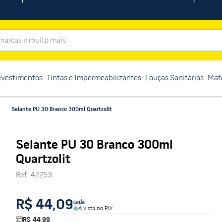
rcas e muito mais
evestimentos
Tintas e Impermeabilizantes
Louças Sanitárias
Mate
Selante PU 30 Branco 300ml Quartzolit
Selante PU 30 Branco 300ml
Quartzolit
Ref
:
42253
R$ 44,09
cada
À vista no PIX
R$ 44,99