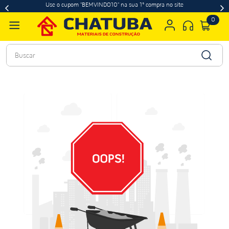
Use o cupom "BEMVINDO10" na sua 1ª compra no site
0
Buscar