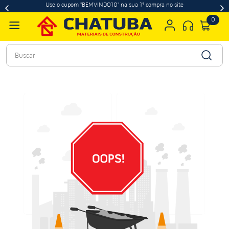
Use o cupom "BEMVINDO10" na sua 1ª compra no site
0
Buscar