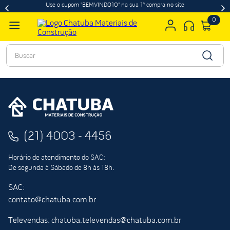
Use o cupom "BEMVINDO10" na sua 1ª compra no site
0
Buscar
(21) 4003 - 4456
Horário de atendimento do SAC:
De segunda à Sábado de 8h às 18h.
SAC:
contato@chatuba.com.br
Televendas: chatuba.televendas@chatuba.com.br