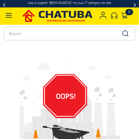
Use o cupom "BEMVINDO10" na sua 1ª compra no site
0
Buscar