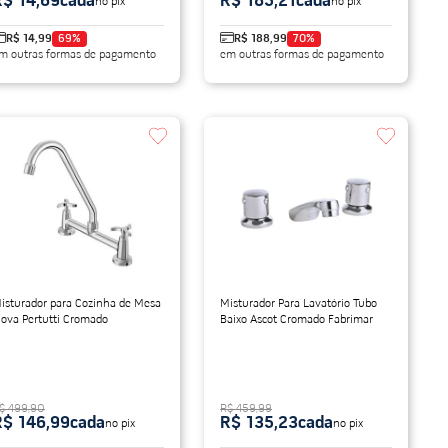
R$ 14,69
cada
R$ 185,21
cada
no pix
no pix
R$ 14,99
69
%
R$ 188,99
70
%
m outras formas de pagamento
em outras formas de pagamento
isturador para Cozinha de Mesa
Misturador Para Lavatório Tubo
ova Pertutti Cromado
Baixo Ascot Cromado Fabrimar
$ 499,90
R$ 459,99
R$ 146,99
cada
R$ 135,23
cada
no pix
no pix