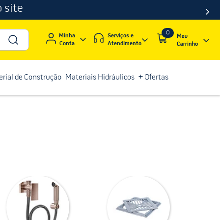
 site
0
Serviços e
Minha
Atendimento
Conta
rial de Construção
Materiais Hidráulicos
+ Ofertas