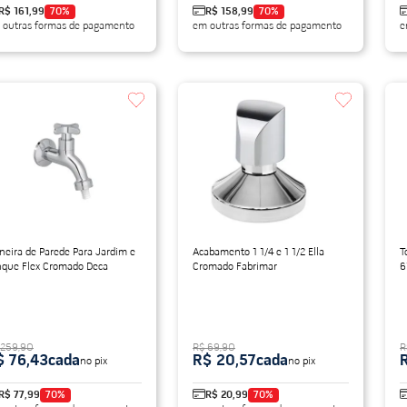
R$ 161,99
70
%
R$ 158,99
70
%
 outras formas de pagamento
em outras formas de pagamento
e
neira de Parede Para Jardim e
Acabamento 1 1/4 e 1 1/2 Ella
T
nque Flex Cromado Deca
Cromado Fabrimar
6
 259,90
R$ 69,90
R
$ 76,43
cada
R$ 20,57
cada
no pix
no pix
R$ 77,99
70
%
R$ 20,99
70
%