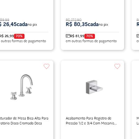
 89,99
R$ 272,90
R
$ 26,45
cada
R$ 80,35
cada
no pix
no pix
R$ 26,99
70
%
R$ 81,99
70
%
 outras formas de pagamento
em outras formas de pagamento
e
turador de Mesa Bica Alta Para
Acabamento Para Registro de
M
vatório Disco Cromado Deca
Pressão 1/2 e 3/4 Com Mecanismo
L
Polo Cromado Deca
F