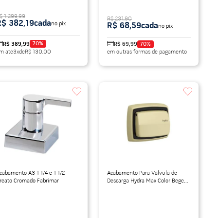
$ 1.299,99
R$ 231,90
R$ 382,19
cada
no pix
R$ 68,59
cada
no pix
70
%
R$ 389,99
R$ 69,99
70
%
m até
3
x
de
R$ 130,00
em outras formas de pagamento
abamento A3 1 1/4 e 1 1/2
Acabamento Para Válvula de
reato Cromado Fabrimar
Descarga Hydra Max Color Bege
Deca