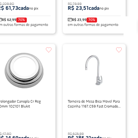
$ 209,90
R$ 79,99
R$ 61,73
cada
R$ 23,51
cada
no pix
no pix
R$ 62,99
70
%
R$ 23,99
70
%
m outras formas de pagamento
em outras formas de pagamento
rolongador Canopla Cr Reg
Torneira de Mesa Bica Móvel Para
0mm 102101 Blukit
Cozinha 1167.C59 Fast Cromado
Deca
$ 47,90
R$ 626,99