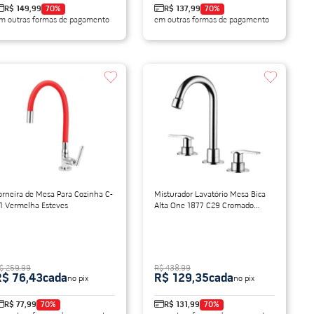
R$ 149,99
70
%
R$ 137,99
70
%
m outras formas de pagamento
em outras formas de pagamento
orneira de Mesa Para Cozinha C-
Misturador Lavatório Mesa Bica
1 Vermelha Esteves
Alta One 1877 C29 Cromado
Lorenzetti
$ 259,99
R$ 438,99
R$ 76,43
cada
R$ 129,35
cada
no pix
no pix
R$ 77,99
70
%
R$ 131,99
70
%