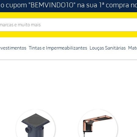
 o cupom "BEMVINDO10" na sua 1ª compra no
rcas e muito mais
evestimentos
Tintas e Impermeabilizantes
Louças Sanitárias
Mate