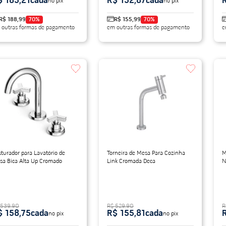
$ 185,21
cada
R$ 152,87
cada
no pix
no pix
R$ 188,99
70
%
R$ 155,99
70
%
 outras formas de pagamento
em outras formas de pagamento
e
turador para Lavatório de
Torneira de Mesa Para Cozinha
M
sa Bica Alta Up Cromado
Link Cromada Deca
N
 539,90
R$ 529,90
R
$ 158,75
cada
R$ 155,81
cada
no pix
no pix