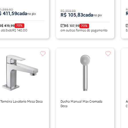
 1.399,90
R
R$ 359,99
$ 411,59
cada
no pix
R$ 105,83
cada
no pix
70
%
R$ 419,99
R$ 107,99
70
%
 até
3
x
de
R$ 140,00
em outras formas de pagamento
E
 Torneira Lavatorio Mesa Deca
Ducha Manual Max Cromada
Ac
Deca
C