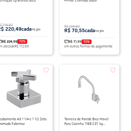
erivação Izy Branco Deca
Primor Cromado Docol
$ 749,90
R$ 239,90
R$ 220,49
cada
no pix
R$ 70,55
cada
no pix
70
%
R$ 224,99
R$ 71,99
70
%
m até
2
x
de
R$ 112,50
em outras formas de pagamento
cabamento A3 1 1/4 e 1 1/2 Zeta
Torneira de Parede Bica Móvel
romado Fabrimar
Para Cozinha 1168.C37 Izy
Cromado Deca