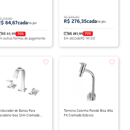
R$ 939,90
$ 219,90
R$ 276,35
cada
no pix
R$ 64,67
cada
no pix
70
%
R$ 65,99
70
%
R$ 281,99
m outras formas de pagamento
Em até
2
x
de
R$ 141,00
isturador de Banca Para
Torneira Cozinha Parede Bica Alta
avatório Goa Slim Cromado
Fit Cromado Esteves
abrimar