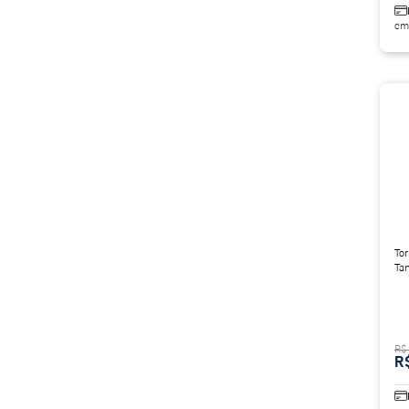
em
Tor
Ta
R$
R