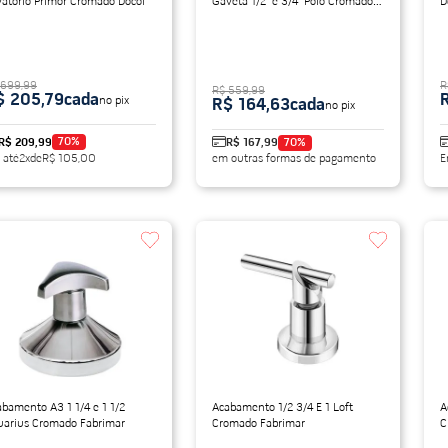
vatório Primor Cromado Docol
Gaveta 1/2" e 3/4" Polo Cromado
D
Deca
 699,99
R
R$ 559,99
$ 205,79
cada
no pix
R$ 164,63
cada
no pix
70
%
R$ 209,99
R$ 167,99
70
%
 até
2
x
de
R$ 105,00
em outras formas de pagamento
E
bamento A3 1 1/4 e 1 1/2
Acabamento 1/2 3/4 E 1 Loft
A
uarius Cromado Fabrimar
Cromado Fabrimar
C