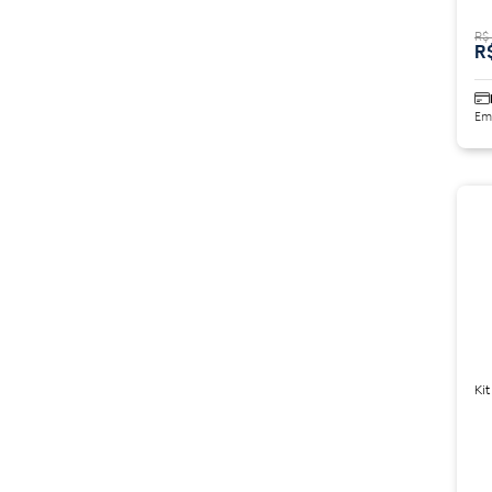
R$
R
Em
Kit