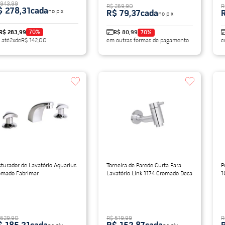
 943,99
R$ 269,90
R
$ 278,31
cada
no pix
R$ 79,37
cada
no pix
70
%
R$ 283,99
R$ 80,99
70
%
 até
2
x
de
R$ 142,00
em outras formas de pagamento
e
turador de Lavatório Aquarius
Torneira de Parede Curta Para
P
omado Fabrimar
Lavatório Link 1174 Cromado Deca
1
 629,90
R$ 519,99
R