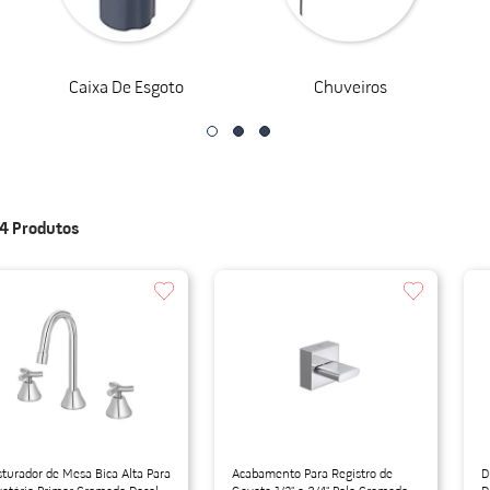
do
Caixa De Esgoto
Chuveiros
44
Produtos
turador de Mesa Bica Alta Para
Acabamento Para Registro de
D