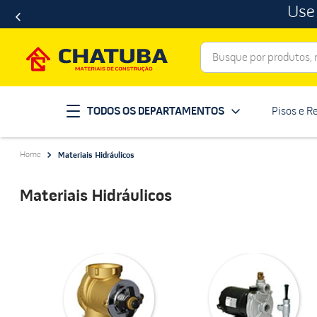
Use
Busque por produtos, ma
Termos mais buscados
TODOS OS DEPARTAMENTOS
Pisos e R
porcelanato
1
º
telha
2
º
Materiais Hidráulicos
revestimento
3
º
porta
4
º
Materiais Hidráulicos
tinta
5
º
massa corrida
6
º
chuveiro
7
º
vaso sanitário
8
º
telhas
9
º