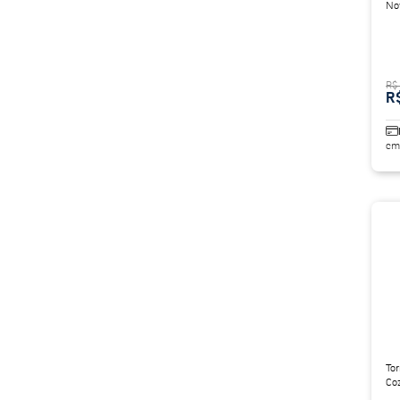
No
R$
R
em
Tor
Co
De