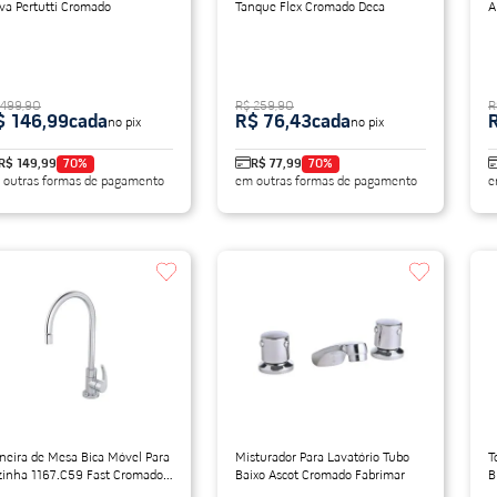
va Pertutti Cromado
Tanque Flex Cromado Deca
A
L
 499,90
R$ 259,90
R
$ 146,99
cada
R$ 76,43
cada
no pix
no pix
R$ 149,99
70
%
R$ 77,99
70
%
 outras formas de pagamento
em outras formas de pagamento
e
neira de Mesa Bica Móvel Para
Misturador Para Lavatório Tubo
T
zinha 1167.C59 Fast Cromado
Baixo Ascot Cromado Fabrimar
B
ca