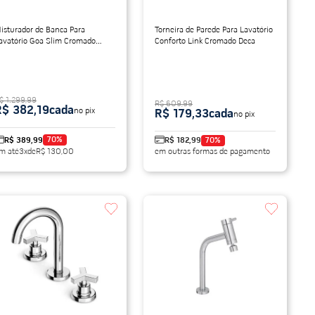
isturador de Banca Para
Torneira de Parede Para Lavatório
avatório Goa Slim Cromado
Conforto Link Cromado Deca
abrimar
$ 1.299,99
R$ 609,99
R$ 382,19
cada
no pix
R$ 179,33
cada
no pix
70
%
R$ 389,99
R$ 182,99
70
%
m até
3
x
de
R$ 130,00
em outras formas de pagamento