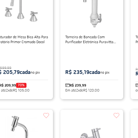
do
turador de Mesa Bica Alta Para
Torneira de Bancada Com
T
vatório Primor Cromado Docol
Purificador Eletrônica Puravitta
P
127V/550W Branca Hydra
 699,99
R
$ 205,79
cada
R$ 235,19
cada
no pix
no pix
70
%
R$ 209,99
R$ 239,99
 até
2
x
de
R$ 105,00
Em até
2
x
de
R$ 120,00
e