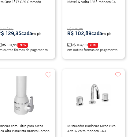
lta One 1877 C29 Cromado
Móvel ¼ Volta 1258 Mônaco C40
orenzetti
Cromado Esteves
$ 438,99
R$ 349,99
R$ 129,35
cada
R$ 102,89
cada
no pix
no pix
R$ 131,99
70
%
R$ 104,99
70
%
m outras formas de pagamento
em outras formas de pagamento
orneira com Filtro para Mesa
Misturador Banheiro Mesa Bica
ica Alta Puravitta Branco Corona
Alta ¼ Volta Mônaco C40
Cromado Esteves