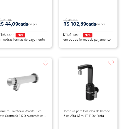
$ 149,90
R$ 349,99
R$ 44,09
cada
R$ 102,89
cada
no pix
no pix
R$ 44,99
70
%
R$ 104,99
70
%
m outras formas de pagamento
em outras formas de pagamento
orneira Lavatório Parede Bica
Torneira para Cozinha de Parede
eta Cromada 1170 Automática
Bica Alta Slim 4T 110v Preta
ani