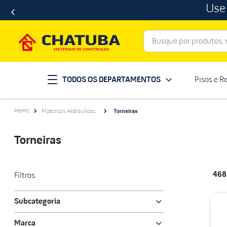
Use
Busque por produtos, ma
Termos mais buscados
TODOS OS DEPARTAMENTOS
Pisos e R
porcelanato
1
º
telha
2
º
Materiais Hidráulicos
Torneiras
revestimento
3
º
porta
4
º
Torneiras
tinta
5
º
massa corrida
6
º
46
Filtros
chuveiro
7
º
Subcategoria
vaso sanitário
8
º
Torneiras para cozinha
telhas
Marca
9
º