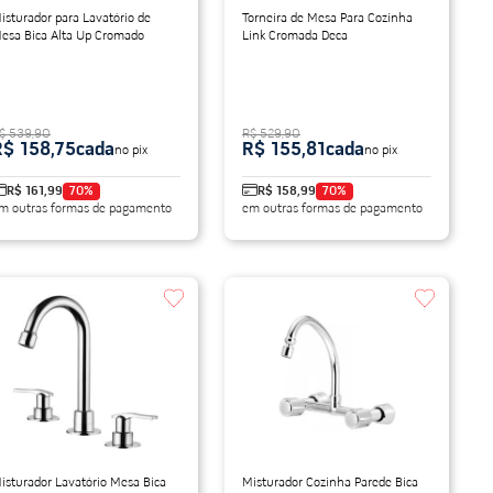
isturador para Lavatório de
Torneira de Mesa Para Cozinha
esa Bica Alta Up Cromado
Link Cromada Deca
$ 539,90
R$ 529,90
R$ 158,75
cada
R$ 155,81
cada
no pix
no pix
R$ 161,99
70
%
R$ 158,99
70
%
m outras formas de pagamento
em outras formas de pagamento
isturador Lavatório Mesa Bica
Misturador Cozinha Parede Bica