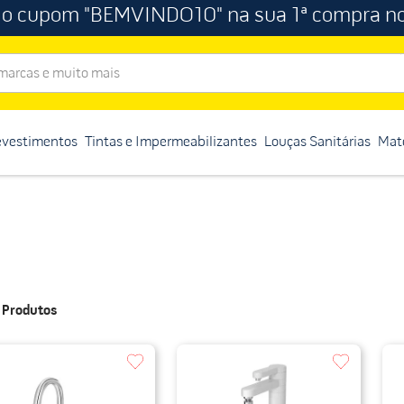
 o cupom "BEMVINDO10" na sua 1ª compra no
rcas e muito mais
evestimentos
Tintas e Impermeabilizantes
Louças Sanitárias
Mate
8
Produtos