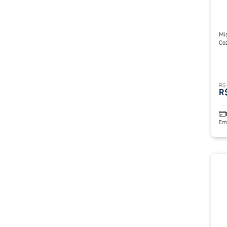
Mis
Co
R$
R
Em