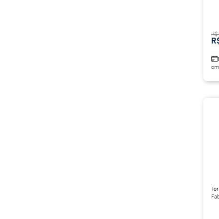
R$
R
em
Tor
Fa