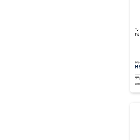
Tor
Fi
R$
R
em