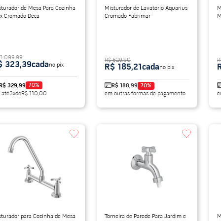
sturador de Mesa Para Cozinha
Misturador de Lavatório Aquarius
M
x Cromado Deca
Cromado Fabrimar
M
 1.099,99
R$ 629,90
R
$ 323,39
cada
no pix
R$ 185,21
cada
no pix
70
%
R$ 329,99
R$ 188,99
70
%
 até
3
x
de
R$ 110,00
em outras formas de pagamento
e
sturador para Cozinha de Mesa
Torneira de Parede Para Jardim e
M