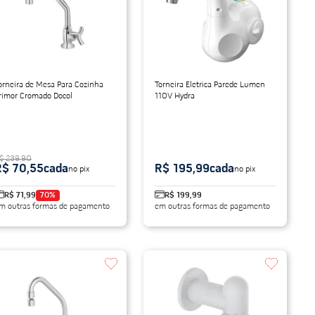
orneira de Mesa Para Cozinha
Torneira Eletrica Parede Lumen
rimor Cromado Docol
110V Hydra
$ 239,90
R$ 70,55
cada
R$ 195,99
cada
no pix
no pix
R$ 71,99
70
%
R$ 199,99
m outras formas de pagamento
em outras formas de pagamento