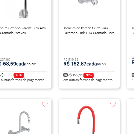
neira Cozinha Parede Bica Alta
Torneira de Parede Curta Para
T
t Cromado Esteves
Lavatório Link 1174 Cromado Deca
P
C
R
 231,90
R$ 519,99
$ 68,59
cada
R$ 152,87
cada
no pix
no pix
R$ 69,99
70
%
R$ 155,99
70
%
 outras formas de pagamento
em outras formas de pagamento
E