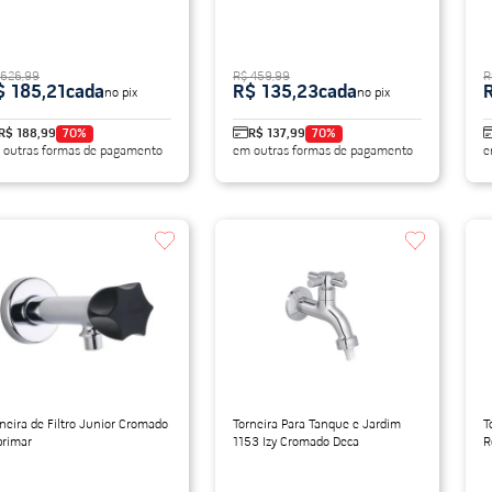
 626,99
R$ 459,99
R
$ 185,21
cada
R$ 135,23
cada
no pix
no pix
R$ 188,99
70
%
R$ 137,99
70
%
 outras formas de pagamento
em outras formas de pagamento
e
neira de Filtro Junior Cromado
Torneira Para Tanque e Jardim
T
brimar
1153 Izy Cromado Deca
R
F