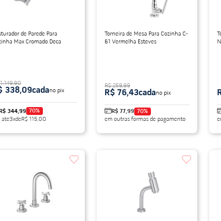
turador de Parede Para
Torneira de Mesa Para Cozinha C-
T
zinha Max Cromado Deca
61 Vermelha Esteves
N
 1.149,90
R$ 259,99
$ 338,09
cada
no pix
R$ 76,43
cada
no pix
70
%
R$ 344,99
R$ 77,99
70
%
 até
3
x
de
R$ 115,00
em outras formas de pagamento
e