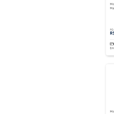
Mi
Ma
R$
R
Em
Mi