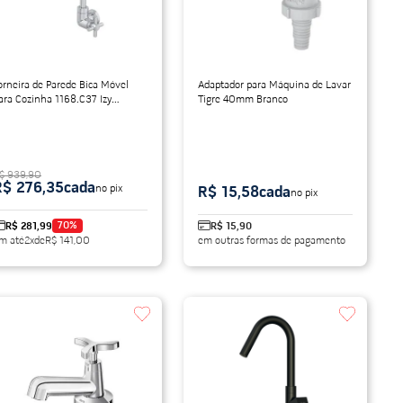
orneira de Parede Bica Móvel
Adaptador para Máquina de Lavar
ara Cozinha 1168.C37 Izy
Tigre 40mm Branco
romado Deca
$ 939,90
R$ 276,35
cada
no pix
R$ 15,58
cada
no pix
70
%
R$ 281,99
R$ 15,90
m até
2
x
de
R$ 141,00
em outras formas de pagamento