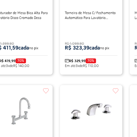
turador de Mesa Bica Alta Para
Torneira de Mesa C/ Fechamento
M
vatório Disco Cromado Deca
Automático Para Lavatório
L
Decamatic Link Cromado Deca
F
 1.399,90
R$ 1.099,90
R
$ 411,59
cada
R$ 323,39
cada
no pix
no pix
70
%
70
%
R$ 419,99
R$ 329,99
 até
3
x
de
R$ 140,00
Em até
3
x
de
R$ 110,00
E