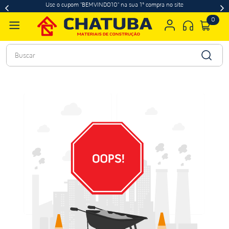
Use o cupom "BEMVINDO10" na sua 1ª compra no site
0
Buscar