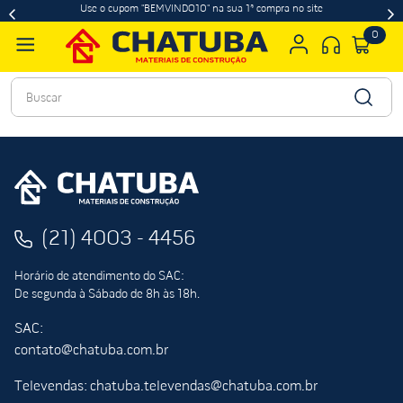
Use o cupom "BEMVINDO10" na sua 1ª compra no site
0
Buscar
(21) 4003 - 4456
Horário de atendimento do SAC:
De segunda à Sábado de 8h às 18h.
SAC:
contato@chatuba.com.br
Televendas: chatuba.televendas@chatuba.com.br