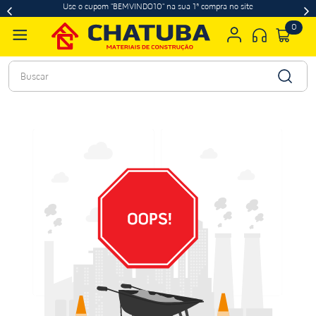
Use o cupom "BEMVINDO10" na sua 1ª compra no site
0
Buscar