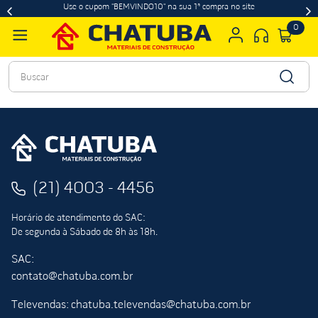
Use o cupom "BEMVINDO10" na sua 1ª compra no site
0
Buscar
(21) 4003 - 4456
Horário de atendimento do SAC:
De segunda à Sábado de 8h às 18h.
SAC:
contato@chatuba.com.br
Televendas: chatuba.televendas@chatuba.com.br