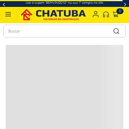
Use o cupom "BEMVINDO10" na sua 1ª compra no site
0
Buscar