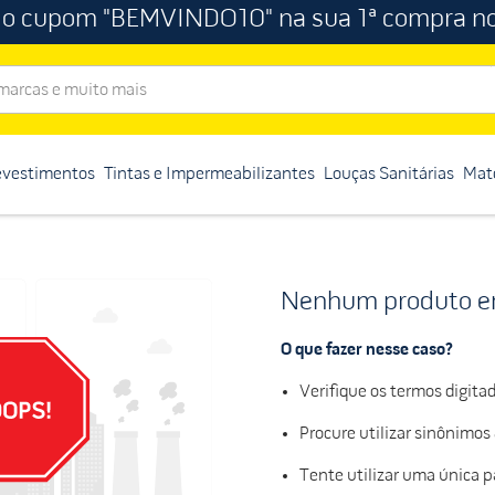
 o cupom "BEMVINDO10" na sua 1ª compra no
rcas e muito mais
evestimentos
Tintas e Impermeabilizantes
Louças Sanitárias
Mate
Nenhum produto e
O que fazer nesse caso?
Verifique os termos digitad
Procure utilizar sinônimos
Tente utilizar uma única p