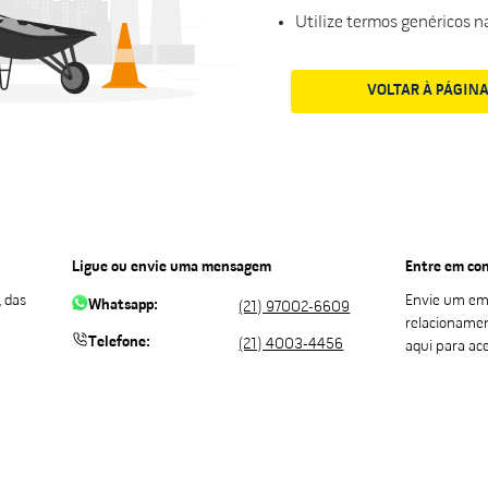
Utilize termos genéricos n
VOLTAR À PÁGINA
Ligue ou envie uma mensagem
Entre em con
 das
Envie um em
Whatsapp:
(21) 97002-6609
relacioname
Telefone:
(21) 4003-4456
aqui para ac