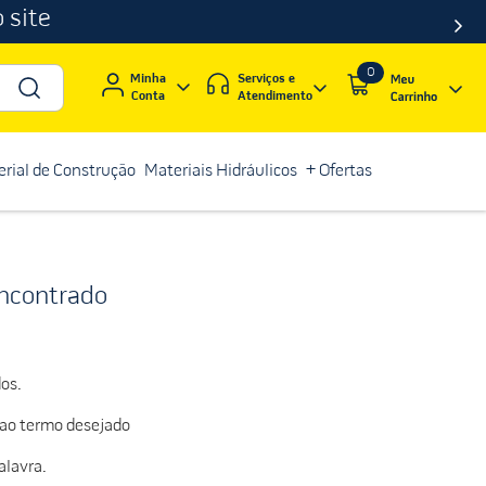
 site
0
Serviços e
Minha
Atendimento
Conta
rial de Construção
Materiais Hidráulicos
+ Ofertas
ncontrado
os.
 ao termo desejado
alavra.