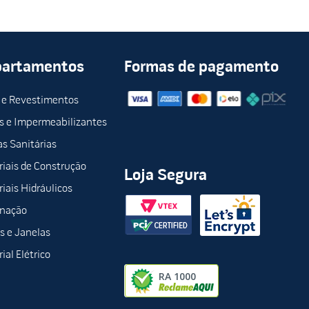
partamentos
Formas de pagamento
 e Revestimentos
s e Impermeabilizantes
s Sanitárias
iais de Construção
Loja Segura
iais Hidráulicos
inação
s e Janelas
ial Elétrico