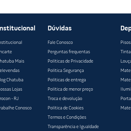
Institucional
Dúvidas
De
nstitucional
Fale Conosco
Pisos
ncarte
Perguntas frequentas
Tinta
hatuba Mais
Políticas de Privacidade
Louça
elevendas
Política Segurança
Mater
log Chatuba
Políticas de entrega
Mater
ossas Lojas
Política de menor preço
Ilum
rocon - RJ
Troca e devolução
Porta
rabalhe Conosco
Política de Cookies
Mater
Termos e Condições
Transparência e Igualdade