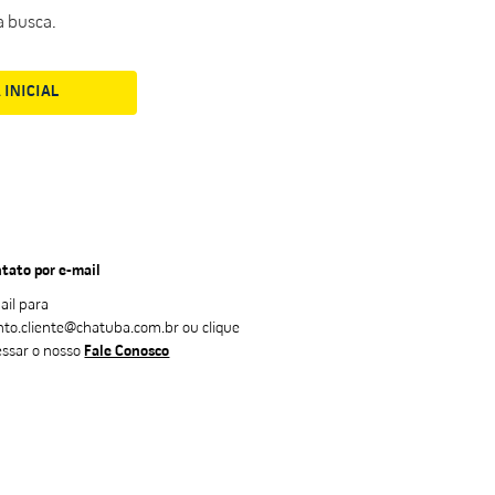
a busca.
 INICIAL
tato por e-mail
ail para
nto.cliente@chatuba.com.br
ou clique
essar o nosso
Fale Conosco