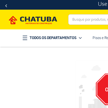
Use
Busque por produtos, ma
Termos mais buscados
TODOS OS DEPARTAMENTOS
Pisos e R
porcelanato
1
º
telha
2
º
revestimento
3
º
porta
4
º
tinta
5
º
massa corrida
6
º
chuveiro
7
º
vaso sanitário
8
º
telhas
9
º