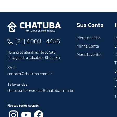
Sua Conta
Meus pedidos
I
(21) 4003 - 4456
Minha Conta
E
Horário de atendimento do SAC:
Meus favoritos
C
De segunda à sábado de 8h às 18h.
T
SAC:
B
contato@chatuba.com.br
N
Televendas:
P
chatuba.televendas@chatuba.com.br
T
Nossas redes sociais