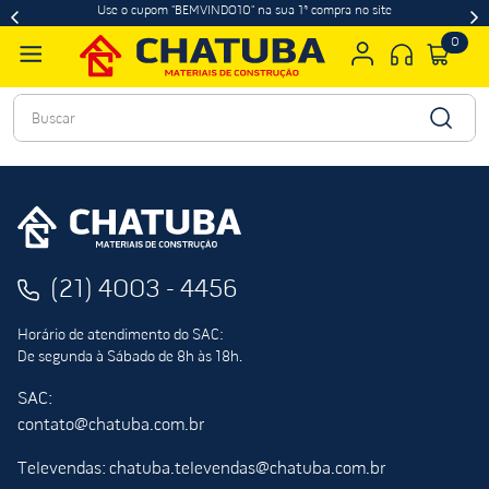
Use o cupom "BEMVINDO10" na sua 1ª compra no site
0
Buscar
(21) 4003 - 4456
Horário de atendimento do SAC:
De segunda à Sábado de 8h às 18h.
SAC:
contato@chatuba.com.br
Televendas: chatuba.televendas@chatuba.com.br