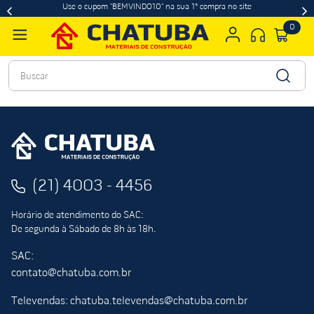
Use o cupom "BEMVINDO10" na sua 1ª compra no site
0
Buscar
(21) 4003 - 4456
Horário de atendimento do SAC:
De segunda à Sábado de 8h às 18h.
SAC:
contato@chatuba.com.br
Televendas: chatuba.televendas@chatuba.com.br